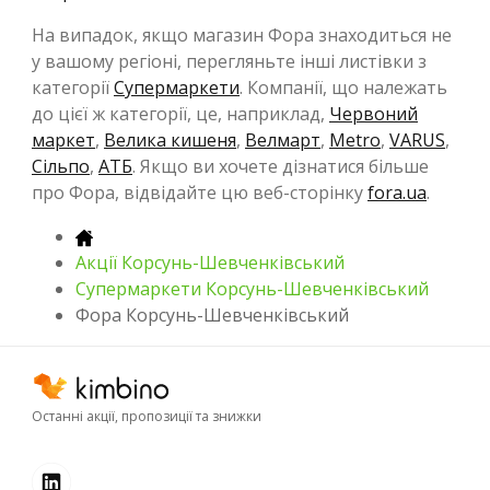
На випадок, якщо магазин Фора знаходиться не
у вашому регіоні, перегляньте інші листівки з
категорії
Супермаркети
. Компанії, що належать
до цієї ж категорії, це, наприклад,
Червоний
маркет
,
Велика кишеня
,
Велмарт
,
Metro
,
VARUS
,
Сільпо
,
АТБ
. Якщо ви хочете дізнатися більше
про Фора, відвідайте цю веб-сторінку
fora.ua
.
Акції Корсунь-Шевченківський
Супермаркети Корсунь-Шевченківський
Фора Корсунь-Шевченківський
Останні акції, пропозиції та знижки