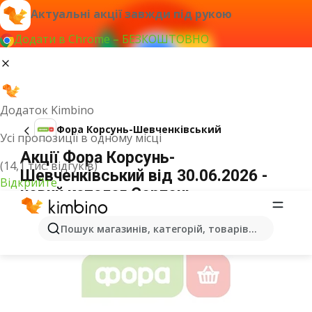
Актуальні акції завжди під рукою
Додати в Chrome – БЕЗКОШТОВНО
Додаток Kimbino
Фора Корсунь-Шевченківський
Усі пропозиції в одному місці
Акції Фора Корсунь-
(14,1 тис. відгуків)
Шевченківський від 30.06.2026 -
Відкрийте
новий каталог Серпень
ОГОЛОШЕННЯ
Пошук магазинів, категорій, товарів...