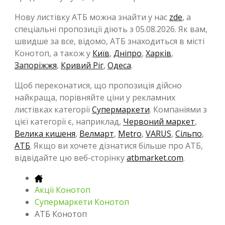
Нову листівку АТБ можна знайти у нас
zde
, а
спеціальні пропозиції діють з 05.08.2026. Як вам,
швидше за все, відомо, АТБ знаходиться в місті
Конотоп, а також у
Київ
,
Дніпро
,
Харків
,
Запоріжжя
,
Кривий Ріг
,
Одеса
.
Щоб переконатися, що пропозиція дійсно
найкраща, порівняйте ціни у рекламних
листівках категорії
Супермаркети
. Компаніями з
цієї категорії є, наприклад,
Червоний маркет
,
Велика кишеня
,
Велмарт
,
Metro
,
VARUS
,
Сільпо
,
АТБ
. Якщо ви хочете дізнатися більше про АТБ,
відвідайте цю веб-сторінку
atbmarket.com
.
Акції Конотоп
Супермаркети Конотоп
АТБ Конотоп