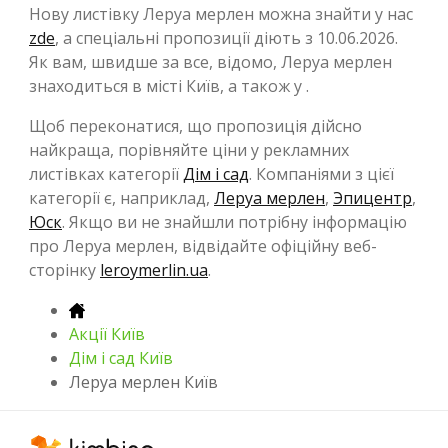
Нову листівку Леруа мерлен можна знайти у нас
zde
, а спеціальні пропозиції діють з 10.06.2026.
Як вам, швидше за все, відомо, Леруа мерлен
знаходиться в місті Київ, а також у .
Щоб переконатися, що пропозиція дійсно
найкраща, порівняйте ціни у рекламних
листівках категорії
Дім і сад
. Компаніями з цієї
категорії є, наприклад,
Леруа мерлен
,
Эпицентр
,
Юск
. Якщо ви не знайшли потрібну інформацію
про Леруа мерлен, відвідайте офіційну веб-
сторінку
leroymerlin.ua
.
Акції Київ
Дім і сад Київ
Леруа мерлен Київ