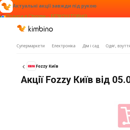
Актуальні акції завжди під рукою
Додати в Chrome – БЕЗКОШТОВНО
Супермаркети
Електроніка
Дім і сад
Одяг, взутт
Fozzy Київ
Акції Fozzy Київ від 05