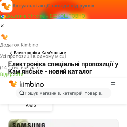
Актуальні акції завжди під рукою
Додати в Chrome – БЕЗКОШТОВНО
Додаток Kimbino
Електроніка Кам'янське
Усі пропозиції в одному місці
Електроніка спеціальні пропозиції у
(14,1 тис. відгуків)
Кам'янське - новий каталог
Відкрийте
Пошук магазинів, категорій, товарів...
Алло