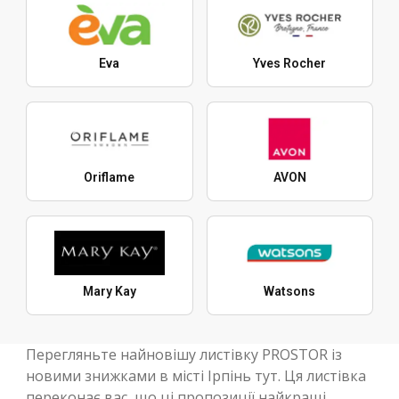
Eva
Yves Rocher
Oriflame
AVON
Mary Kay
Watsons
Перегляньте найновішу листівку PROSTOR із
новими знижками в місті Ірпінь тут. Ця листівка
переконає вас, що ці пропозиції найкращі.