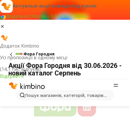
Актуальні акції завжди під рукою
Додати в Chrome – БЕЗКОШТОВНО
Додаток Kimbino
Фора Городня
Усі пропозиції в одному місці
Акції Фора Городня від 30.06.2026 -
(14,1 тис. відгуків)
новий каталог Серпень
Відкрийте
ОГОЛОШЕННЯ
Пошук магазинів, категорій, товарів...