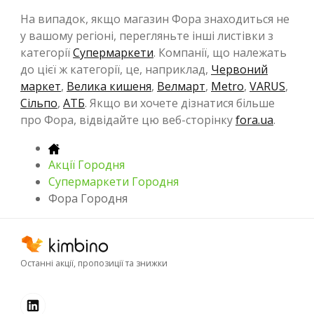
На випадок, якщо магазин Фора знаходиться не
у вашому регіоні, перегляньте інші листівки з
категорії
Супермаркети
. Компанії, що належать
до цієї ж категорії, це, наприклад,
Червоний
маркет
,
Велика кишеня
,
Велмарт
,
Metro
,
VARUS
,
Сільпо
,
АТБ
. Якщо ви хочете дізнатися більше
про Фора, відвідайте цю веб-сторінку
fora.ua
.
Акції Городня
Супермаркети Городня
Фора Городня
Останні акції, пропозиції та знижки