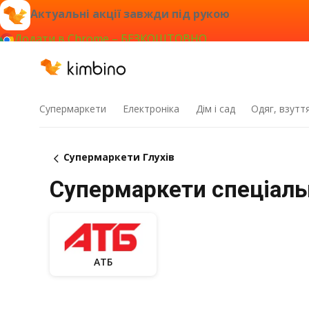
Актуальні акції завжди під рукою
Додати в Chrome – БЕЗКОШТОВНО
Супермаркети
Електроніка
Дім і сад
Одяг, взутт
Супермаркети Глухів
Супермаркети спеціальні
АТБ