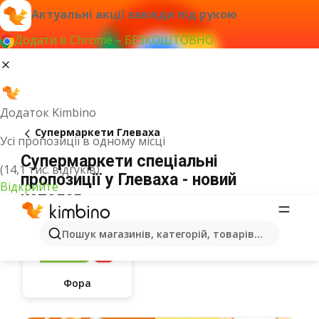
Актуальні акції завжди під рукою
Додати в Chrome – БЕЗКОШТОВНО
Додаток Kimbino
Супермаркети Глеваха
Усі пропозиції в одному місці
Супермаркети спеціальні
(14,1 тис. відгуків)
пропозиції у Глеваха - новий
Відкрийте
каталог
Пошук магазинів, категорій, товарів...
Фора