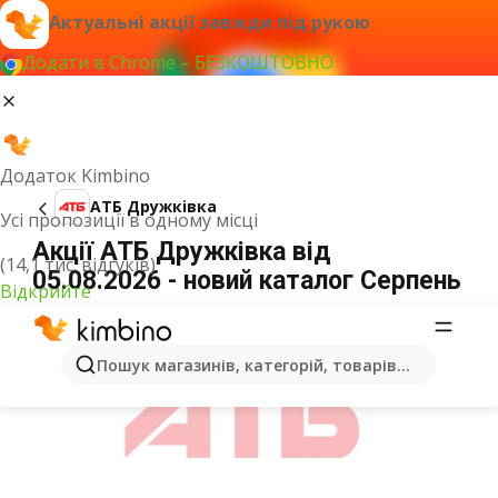
Актуальні акції завжди під рукою
Додати в Chrome – БЕЗКОШТОВНО
Додаток Kimbino
АТБ Дружківка
Усі пропозиції в одному місці
Акції АТБ Дружківка від
(14,1 тис. відгуків)
05.08.2026 - новий каталог Серпень
Відкрийте
ОГОЛОШЕННЯ
Пошук магазинів, категорій, товарів...