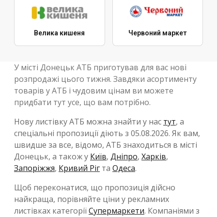
Велика кишеня
Червоний маркет
У місті Донецьк АТБ приготував для вас нові
розпродажі цього тижня. Завдяки асортименту
товарів у АТБ і чудовим цінам ви можете
придбати тут усе, що вам потрібно.
Нову листівку АТБ можна знайти у нас
тут
, а
спеціальні пропозиції діють з 05.08.2026. Як вам,
швидше за все, відомо, АТБ знаходиться в місті
Донецьк, а також у
Київ
,
Дніпро
,
Харків
,
Запоріжжя
,
Кривий Ріг
та
Одеса
.
Щоб переконатися, що пропозиція дійсно
найкраща, порівняйте ціни у рекламних
листівках категорії
Супермаркети
. Компаніями з