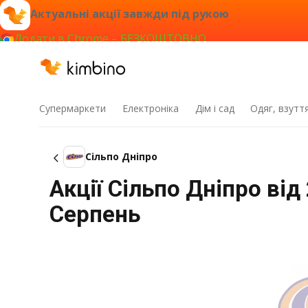
Актуальні акції завжди під рукою
Додати в Chrome – БЕЗКОШТОВНО
Супермаркети
Електроніка
Дім і сад
Одяг, взутт
Сільпо Дніпро
Акції Сільпо Дніпро від
Серпень