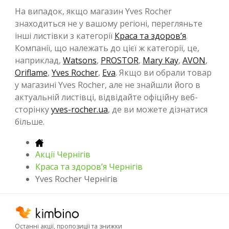
На випадок, якщо магазин Yves Rocher
знаходиться не у вашому регіоні, перегляньте
інші листівки з категорії
Краса та здоров’я
.
Компанії, що належать до цієї ж категорії, це,
наприклад,
Watsons
,
PROSTOR
,
Mary Kay
,
AVON
,
Oriflame
,
Yves Rocher
,
Eva
. Якщо ви обрали товар
у магазині Yves Rocher, але не знайшли його в
актуальній листівці, відвідайте офіційну веб-
сторінку
yves-rocher.ua
, де ви можете дізнатися
більше.
Акції Чернігів
Краса та здоров’я Чернігів
Yves Rocher Чернігів
Останні акції, пропозиції та знижки