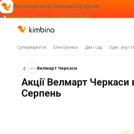
Актуальні акції завжди під рукою
Додати в Chrome – БЕЗКОШТОВНО
Супермаркети
Електроніка
Дім і сад
Одяг, взутт
Велмарт Черкаси
Акції Велмарт Черкаси в
Серпень