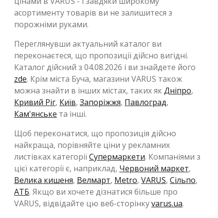
цінами в VARUS - і завдяки широкому
асортименту товарів ви не залишитеся з
порожніми руками.
Переглянувши актуальний каталог ви
переконаєтеся, що пропозиції дійсно вигідні.
Каталог дійсний з 04.08.2026 і ви знайдете його
zde
. Крім міста Буча, магазини VARUS також
можна знайти в інших містах, таких як
Дніпро
,
Кривий Ріг
,
Київ
,
Запоріжжя
,
Павлоград
,
Кам'янське
та інші.
Щоб переконатися, що пропозиція дійсно
найкраща, порівняйте ціни у рекламних
листівках категорії
Супермаркети
. Компаніями з
цієї категорії є, наприклад,
Червоний маркет
,
Велика кишеня
,
Велмарт
,
Metro
,
VARUS
,
Сільпо
,
АТБ
. Якщо ви хочете дізнатися більше про
VARUS, відвідайте цю веб-сторінку
varus.ua
.