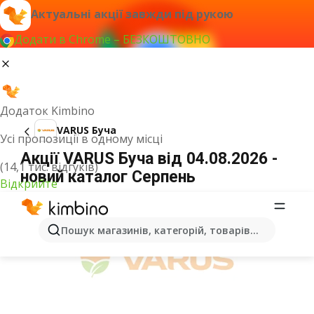
Актуальні акції завжди під рукою
Додати в Chrome – БЕЗКОШТОВНО
Додаток Kimbino
VARUS Буча
Усі пропозиції в одному місці
Акції VARUS Буча від 04.08.2026 -
(14,1 тис. відгуків)
новий каталог Серпень
Відкрийте
ОГОЛОШЕННЯ
Пошук магазинів, категорій, товарів...