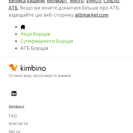
Велика кишеня
,
Велмарт
,
Metro
,
VARUS
,
Сільпо
,
АТБ
. Якщо ви хочете дізнатися більше про АТБ,
відвідайте цю веб-сторінку
atbmarket.com
.
Акції Борщів
Супермаркети Борщів
АТБ Борщів
Останні акції, пропозиції та знижки
Kimbino
FAQ
Контакти
Міста