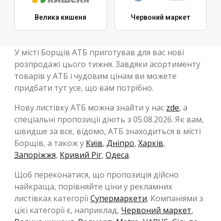
Велика кишеня
Червоний маркет
У місті Борщів АТБ приготував для вас нові
розпродажі цього тижня. Завдяки асортименту
товарів у АТБ і чудовим цінам ви можете
придбати тут усе, що вам потрібно.
Нову листівку АТБ можна знайти у нас
zde
, а
спеціальні пропозиції діють з 05.08.2026. Як вам,
швидше за все, відомо, АТБ знаходиться в місті
Борщів, а також у
Київ
,
Дніпро
,
Харків
,
Запоріжжя
,
Кривий Ріг
,
Одеса
.
Щоб переконатися, що пропозиція дійсно
найкраща, порівняйте ціни у рекламних
листівках категорії
Супермаркети
. Компаніями з
цієї категорії є, наприклад,
Червоний маркет
,