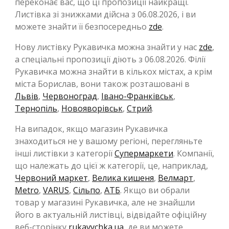
переконає вас, що ці пропозиції найкращі.
Листівка зі знижками дійсна з 06.08.2026, і ви
можете знайти її безпосередньо
zde
.
Нову листівку Рукавичка можна знайти у нас
zde
,
а спеціальні пропозиції діють з 06.08.2026. Філії
Рукавичка можна знайти в кількох містах, а крім
міста Борислав, вони також розташовані в
Львів
,
Червоноград
,
Івано-Франківськ
,
Тернопіль
,
Новояворівськ
,
Стрий
.
На випадок, якщо магазин Рукавичка
знаходиться не у вашому регіоні, перегляньте
інші листівки з категорії
Супермаркети
. Компанії,
що належать до цієї ж категорії, це, наприклад,
Червоний маркет
,
Велика кишеня
,
Велмарт
,
Metro
,
VARUS
,
Сільпо
,
АТБ
. Якщо ви обрали
товар у магазині Рукавичка, але не знайшли
його в актуальній листівці, відвідайте офіційну
веб-сторінку
rukavychka.ua
, де ви можете