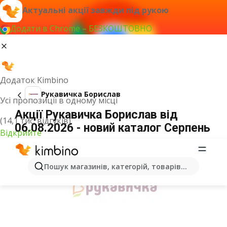
Актуальні акції завжди під рукою
Додати в Chrome – БЕЗКОШТОВНО
Додаток Kimbino
Рукавичка Борислав
Усі пропозиції в одному місці
Акції Рукавичка Борислав від
(14,1 тис. відгуків)
06.08.2026 - новий каталог Серпень
Відкрийте
ОГОЛОШЕННЯ
Пошук магазинів, категорій, товарів...