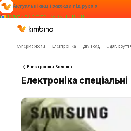
Актуальні акції завжди під рукою
Додати в Chrome – БЕЗКОШТОВНО
Супермаркети
Електроніка
Дім і сад
Одяг, взутт
Електроніка Болехів
Електроніка спеціальні 