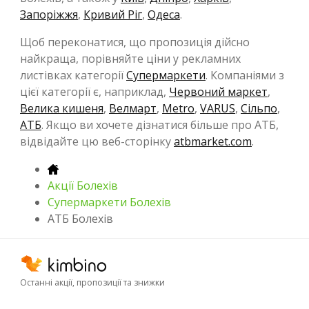
Запоріжжя
,
Кривий Ріг
,
Одеса
.
Щоб переконатися, що пропозиція дійсно
найкраща, порівняйте ціни у рекламних
листівках категорії
Супермаркети
. Компаніями з
цієї категорії є, наприклад,
Червоний маркет
,
Велика кишеня
,
Велмарт
,
Metro
,
VARUS
,
Сільпо
,
АТБ
. Якщо ви хочете дізнатися більше про АТБ,
відвідайте цю веб-сторінку
atbmarket.com
.
Акції Болехів
Супермаркети Болехів
АТБ Болехів
Останні акції, пропозиції та знижки