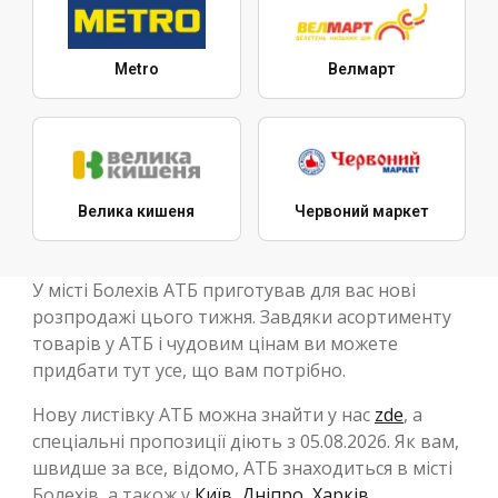
Metro
Велмарт
Велика кишеня
Червоний маркет
У місті Болехів АТБ приготував для вас нові
розпродажі цього тижня. Завдяки асортименту
товарів у АТБ і чудовим цінам ви можете
придбати тут усе, що вам потрібно.
Нову листівку АТБ можна знайти у нас
zde
, а
спеціальні пропозиції діють з 05.08.2026. Як вам,
швидше за все, відомо, АТБ знаходиться в місті
Болехів, а також у
Київ
,
Дніпро
,
Харків
,