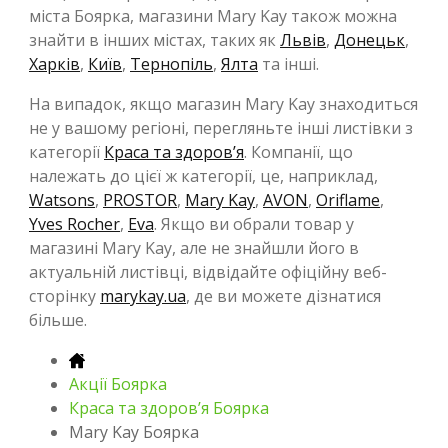
міста Боярка, магазини Mary Kay також можна
знайти в інших містах, таких як
Львів
,
Донецьк
,
Харків
,
Київ
,
Тернопіль
,
Ялта
та інші.
На випадок, якщо магазин Mary Kay знаходиться
не у вашому регіоні, перегляньте інші листівки з
категорії
Краса та здоров’я
. Компанії, що
належать до цієї ж категорії, це, наприклад,
Watsons
,
PROSTOR
,
Mary Kay
,
AVON
,
Oriflame
,
Yves Rocher
,
Eva
. Якщо ви обрали товар у
магазині Mary Kay, але не знайшли його в
актуальній листівці, відвідайте офіційну веб-
сторінку
marykay.ua
, де ви можете дізнатися
більше.
Акції Боярка
Краса та здоров’я Боярка
Mary Kay Боярка