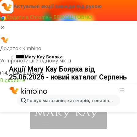
Актуальні акції завжди під рукою
Додати в Chrome – БЕЗКОШТОВНО
Додаток Kimbino
Mary Kay Боярка
Усі пропозиції в одному місці
Акції Mary Kay Боярка від
(14,1 тис. відгуків)
25.06.2026 - новий каталог Серпень
Відкрийте
ОГОЛОШЕННЯ
Пошук магазинів, категорій, товарів...