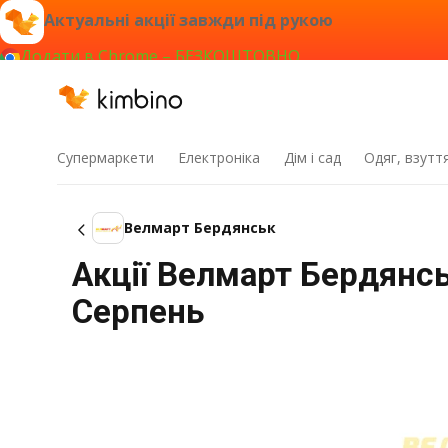
Актуальні акції завжди під рукою
Додати в Chrome – БЕЗКОШТОВНО
Супермаркети
Електроніка
Дім і сад
Одяг, взутт
Велмарт Бердянськ
Акції Велмарт Бердянсь
Серпень