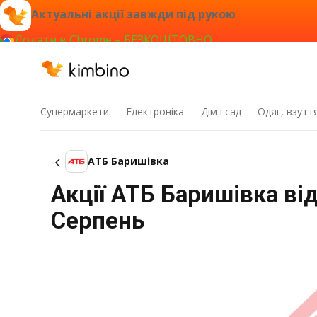
Актуальні акції завжди під рукою
Додати в Chrome – БЕЗКОШТОВНО
Супермаркети
Електроніка
Дім і сад
Одяг, взутт
АТБ Баришівка
Акції АТБ Баришівка від
Серпень