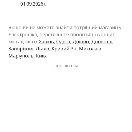
01.09.2026)
,
.
Якщо ви не можете знайти потрібний магазин у
Електроніка, перегляньте пропозиції в інших
містах, як-от
Харків
,
Одеса
,
Дніпро
,
Донецьк
,
Запоріжжя
,
Львів
,
Кривий Ріг
,
Миколаїв
,
Маріуполь
,
Київ
.
ОГОЛОШЕННЯ