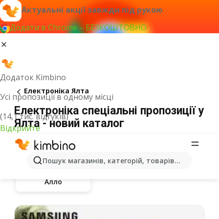
Актуальні акції завжди під рукою
Додати в Chrome – БЕЗКОШТОВНО
Додаток Kimbino
Електроніка Ялта
Усі пропозиції в одному місці
Електроніка спеціальні пропозиції у
(14,1 тис. відгуків)
Ялта - новий каталог
Відкрийте
Пошук магазинів, категорій, товарів...
Алло